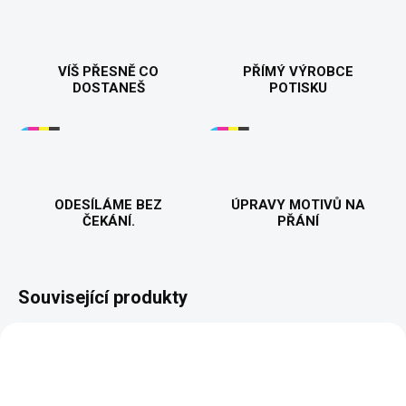
VÍŠ PŘESNĚ CO
PŘÍMÝ VÝROBCE
DOSTANEŠ
POTISKU
ODESÍLÁME BEZ
ÚPRAVY MOTIVŮ NA
ČEKÁNÍ.
PŘÁNÍ
Související produkty
NOVINKA
NOVINKA
VALENTÝN
VALENTÝN