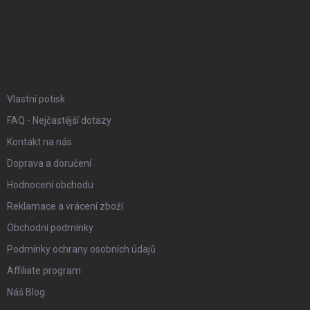
á
p
a
t
í
INFORMACE PRO VÁS
Vlastní potisk
FAQ - Nejčastější dotazy
Kontakt na nás
Doprava a doručení
Hodnocení obchodu
Reklamace a vrácení zboží
Obchodní podmínky
Podmínky ochrany osobních údajů
Affiliate program
Náš Blog