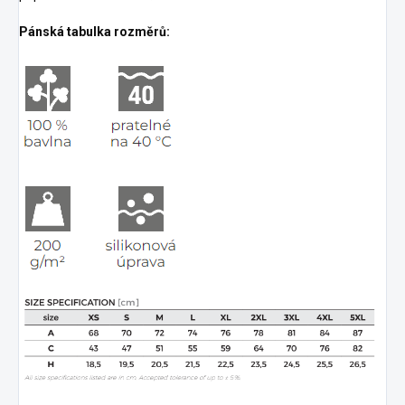
Pánská tabulka rozměrů: