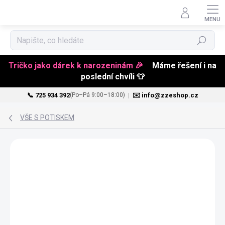
Hledat
Tričko jako dárek k narozeninám 🎉
Máme řešení i na
poslední chvíli 👕
📞 725 934 392
|
✉️ info@zzeshop.cz
(Po–Pá 9:00–18:00)
Přejít
na
VŠE S POTISKEM
obsah
VALENTÝN