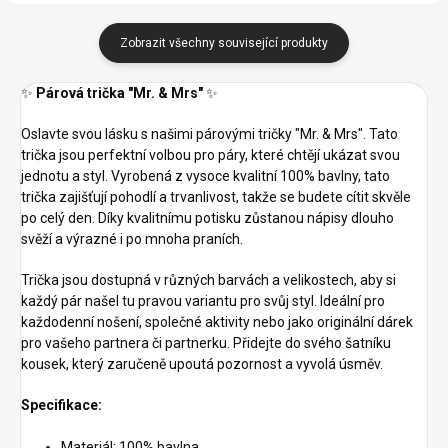
Zobrazit všechny související produkty
✨
Párová trička "Mr. & Mrs"
✨
Oslavte svou lásku s našimi párovými tričky "Mr. & Mrs". Tato
trička jsou perfektní volbou pro páry, které chtějí ukázat svou
jednotu a styl. Vyrobená z vysoce kvalitní 100% bavlny, tato
trička zajišťují pohodlí a trvanlivost, takže se budete cítit skvěle
po celý den. Díky kvalitnímu potisku zůstanou nápisy dlouho
svěží a výrazné i po mnoha praních.
Trička jsou dostupná v různých barvách a velikostech, aby si
každý pár našel tu pravou variantu pro svůj styl. Ideální pro
každodenní nošení, společné aktivity nebo jako originální dárek
pro vašeho partnera či partnerku. Přidejte do svého šatníku
kousek, který zaručeně upoutá pozornost a vyvolá úsměv.
Specifikace:
Materiál: 100% bavlna