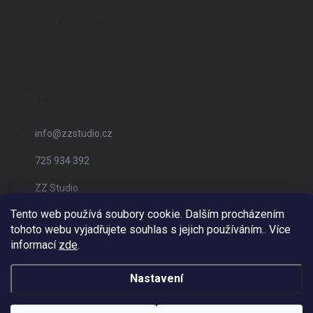
PŘIJÍMÁME ONLINE PLATBY
KONTAKT
info
@
zzstudio.cz
725 934 392
ZZ Studio
Tento web používá soubory cookie. Dalším procházením
zzstudio_cz
tohoto webu vyjadřujete souhlas s jejich používáním.. Více
informací
zde
.
Nastavení
Copyright 2026
ZZ Eshop - Svět potisku
. Všechna práva vyhrazena.
Vytvořil Shoptet