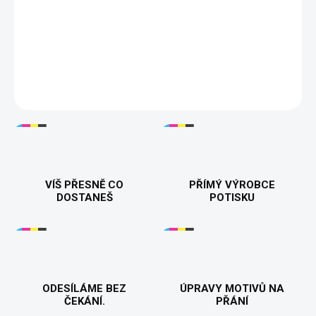
Originální párová trička "Kde jsi...??? ...tady jsem" 🍕❤️ s motivem
chybějícího kousku pizzy jsou ideálním způsobem, jak ukázat, že
patříte k sobě! Pohodlná trička z kvalitní bavlny, perfektní na
společné chvíle. 💑
DETAILNÍ INFORMACE
VÍŠ PŘESNĚ CO
PŘÍMÝ VÝROBCE
DOSTANEŠ
POTISKU
ODESÍLÁME BEZ
ÚPRAVY MOTIVŮ NA
ČEKÁNÍ.
PŘÁNÍ