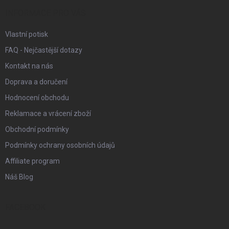
t
í
INFORMACE PRO VÁS
Vlastní potisk
FAQ - Nejčastější dotazy
Kontakt na nás
Doprava a doručení
Hodnocení obchodu
Reklamace a vrácení zboží
Obchodní podmínky
Podmínky ochrany osobních údajů
Affiliate program
Náš Blog
FACEBOOK