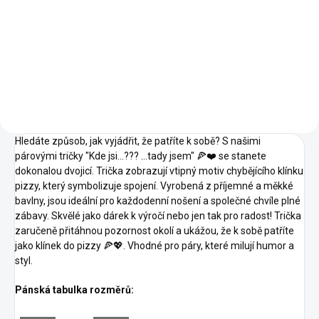
Modrá
Modrá
Modrá
05 -
16 -
Melír
07 -
09 -
11 -
Tmavě
07 -
40 -
44 -
62 -
Královská
Středně
Červená
Khaki
Oranžová
Šedý
Červená
Purpurová
Tyrkysová
Limetková
Modrá
Zelená
14 -
16 -
Melír
40 -
44 -
62 -
96 -
A1 -
30 -
Azurově
Středně
Purpurová
Tyrkysová
Limetková
Citrónová
Korálová
Růžová
Modrá
Zelená
87 -
93 -
95 -
96 -
A1 -
Půlnoční
Petrolejová
Mátová
Citrónová
Korálová
Modrá
Hledáte způsob, jak vyjádřit, že patříte k sobě? S našimi
párovými tričky "Kde jsi...??? ...tady jsem" 🍕❤️ se stanete
dokonalou dvojicí. Trička zobrazují vtipný motiv chybějícího klínku
pizzy, který symbolizuje spojení. Vyrobená z příjemné a měkké
bavlny, jsou ideální pro každodenní nošení a společné chvíle plné
zábavy. Skvělé jako dárek k výročí nebo jen tak pro radost! Trička
zaručeně přitáhnou pozornost okolí a ukážou, že k sobě patříte
jako klínek do pizzy 🍕💖. Vhodné pro páry, které milují humor a
styl.
Pánská tabulka rozměrů: