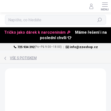
Hledat
Tričko jako dárek k narozeninám 🎉
Máme řešení i na
poslední chvíli 👕
📞 725 934 392
|
✉️ info@zzeshop.cz
(Po–Pá 9:00–18:00)
Přejít
na
VŠE S POTISKEM
obsah
VALENTÝN