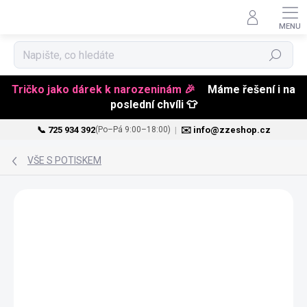
Hledat
Tričko jako dárek k narozeninám 🎉
Máme řešení i na
poslední chvíli 👕
📞 725 934 392
|
✉️ info@zzeshop.cz
(Po–Pá 9:00–18:00)
Přejít
na
VŠE S POTISKEM
obsah