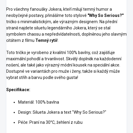
Pro všechny fanoušky Jokera, kteří milují temný humor a
neobyčejné postavy, přinášíme toto stylové
"Why So Serious?"
tričko s minimalistickým, ale výrazným designem. Na přední
straně najdete siluetu legendárního Jokera, který se stal
symbolem chaosu a nepředvídatelnosti, doplněnou jeho slavným
citátem z filmu
Temný rytíř
.
Toto tričko je vyrobeno z kvalitní 100% bavlny, což zajišťuje
maximální pohodlí a trvanlivost. Skvělý doplněk na každodenní
nošení, ale také jako výrazný módní kousek na speciální akce.
Dostupné ve variantách pro muže i ženy, takže si každý může
vybrat střih a barvu podle svého gusta!
Specifikace:
Materiál: 100% bavlna
Design: Silueta Jokera a text "Why So Serious?"
Péče: Praní na 30°C, žehlení z rubu