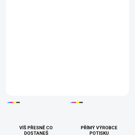
DORUČÍME DO:
ZVOLTE VARIANTU
MOŽNOSTI DORUČENÍ
−
+
Přidat do košíku
🃏😈
Tričko "Joker - Why So Serious?"
– Stylové tričko s
ikonickou siluetou Jokera a jeho slavným citátem "Why So
Serious?". Ideální pro fanoušky temného humoru a filmů o
Jokerovi. Kvalitní bavlněný materiál zajišťuje pohodlí a skvělý
vzhled! Dostupné ve variantách pro muže i ženy. 👕🖤🎩
DETAILNÍ INFORMACE
VÍŠ PŘESNĚ CO
PŘÍMÝ VÝROBCE
DOSTANEŠ
POTISKU