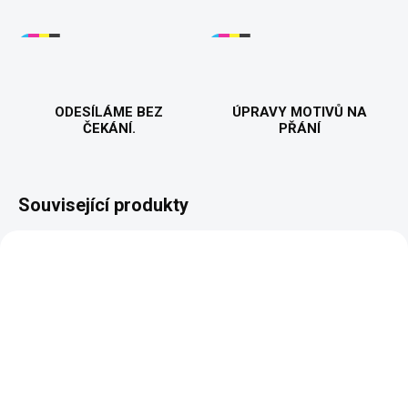
ODESÍLÁME BEZ
ÚPRAVY MOTIVŮ NA
ČEKÁNÍ.
PŘÁNÍ
Související produkty
VYROBÍME A ODEŠLEME DO 2 DNŮ
VYROBÍME A ODEŠLEME DO 2 DNŮ
(>5 KS)
(>5 KS)