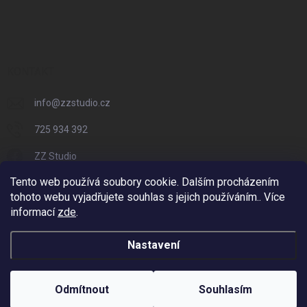
KONTAKT
info
@
zzstudio.cz
725 934 392
ZZ Studio
Tento web používá soubory cookie. Dalším procházením
zzstudio_cz
tohoto webu vyjadřujete souhlas s jejich používáním.. Více
informací
zde
.
Nastavení
Copyright 2026
ZZ Eshop - Svět potisku
. Všechna práva vyhrazena.
Vytvořil Shoptet
Odmítnout
Souhlasím