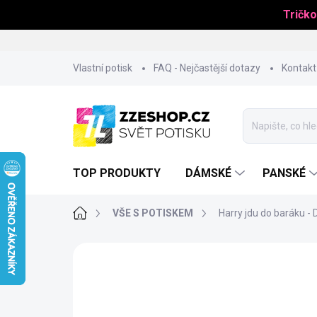
Tričko
Přejít
Vlastní potisk
FAQ - Nejčastější dotazy
Kontakt
na
obsah
TOP PRODUKTY
DÁMSKÉ
PANSKÉ
Domů
VŠE S POTISKEM
Harry jdu do baráku -
NOVINKA