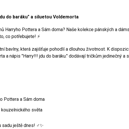
jdu do baráku" a siluetou Voldemorta
ilmů Harryho Pottera a Sám doma? Naše kolekce pánských a dámsk
to, co potřebujete! ⚡
ní bavlny, která zajišťuje pohodlí a dlouhou životnost. K dispozic
 a nápis "Harry!!! jdu do baráku." dodávají tričkům jedinečný a 
ho Pottera a Sám doma
 kouzelnického světa
 sadu ještě dnes! ‍♂️✨