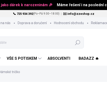
 jako dárek k narozeninám 🎉
Máme řešení i na poslední ch
📞 725 934 392
|
✉️ info@zzeshop.cz
(Po–Pá 9:00–18:00)
 na nás
Doprava a doručení
Hodnocení obchodu
Reklamace
Hledat
VŠE S POTISKEM
ABSOLVENTI
BADAZZ 🔥
 Dámské tričko
451 Kč
Měrná
ZVOLTE VARIANTU