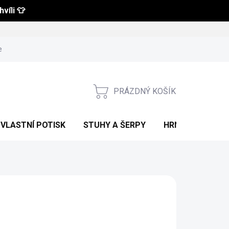
víli 👕
 a vrácení zboží
Obchodní podmínky
Podmínky ochrany osobní
PRÁZDNÝ KOŠÍK
NÁKUPNÍ
KOŠÍK
VLASTNÍ POTISK
STUHY A ŠERPY
HRNKY S POTIS