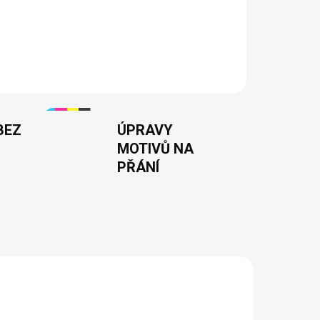
arry!!! jdu do baráku" a siluetou Voldemorta -
 filmů Harryho Potter a Sám doma! ⚡
BEZ
ÚPRAVY
MOTIVŮ NA
PŘÁNÍ