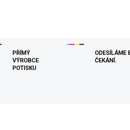
☕️ Tričko pánské s nápisem "H
Perfektní dárek pro fanoušky
DETAILNÍ INFORMACE
PŘÍMÝ
ODESÍLÁME 
VÝROBCE
ČEKÁNÍ.
POTISKU
KA