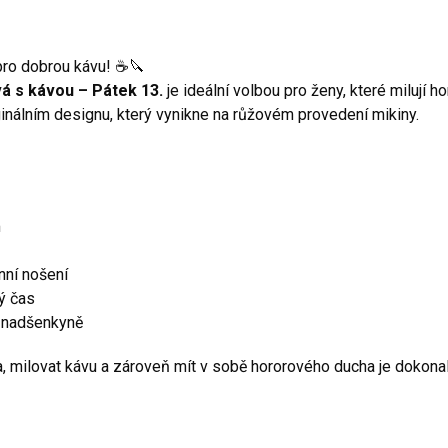
pro dobrou kávu! ☕🔪
 s kávou – Pátek 13.
je ideální volbou pro ženy, které milují h
nálním designu, který vynikne na růžovém provedení mikiny.
m
nní nošení
ný čas
é nadšenkyně
, milovat kávu a zároveň mít v sobě hororového ducha je dokon