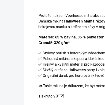
Protože i Jason Voorheese má slabost 
Dámská mikina
Halloween Máma růžová
hokejovou masku s kelímkem kávy v origi
Materiál: 65 % bavlna, 35 % polyester
Gramáž: 320 g/m²
✅ Stylový potisk s hororovým nádeche
✅ Pohodlná mikina s kapucí a klokánkou
✅ Hřejivý a kvalitní materiál pro každode
✅ Skvělý outfit na Halloween party i vol
✅ Originální dárek pro hororové i kávov
🎃 Tahle mikina je důkazem, že být máma
Tisknuto v 🇨🇿