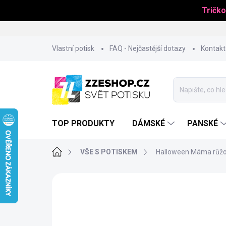
Tričko
Přejít
Vlastní potisk
FAQ - Nejčastější dotazy
Kontakt
na
obsah
TOP PRODUKTY
DÁMSKÉ
PANSKÉ
Domů
VŠE S POTISKEM
Halloween Máma růžov