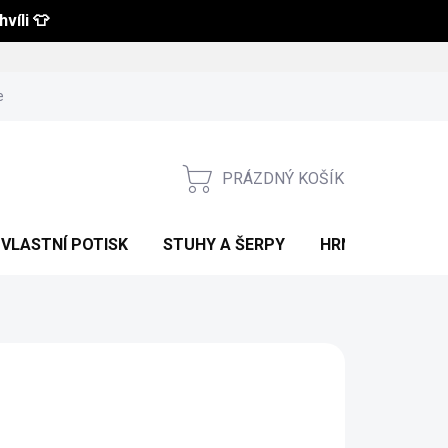
víli 👕
 a vrácení zboží
Obchodní podmínky
Podmínky ochrany osobní
PRÁZDNÝ KOŠÍK
NÁKUPNÍ
KOŠÍK
VLASTNÍ POTISK
STUHY A ŠERPY
HRNKY S POTIS