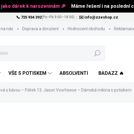
 jako dárek k narozeninám 🎉
Máme řešení i na poslední ch
📞 725 934 392
|
✉️ info@zzeshop.cz
(Po–Pá 9:00–18:00)
 na nás
Doprava a doručení
Hodnocení obchodu
Reklamace
Hledat
VŠE S POTISKEM
ABSOLVENTI
BADAZZ 🔥
á s kávou – Pátek 13. Jason Voorheese – Dámská mikina s potiskem
1 243 Kč
Měrná
ZVOLTE VARIANTU
cena: