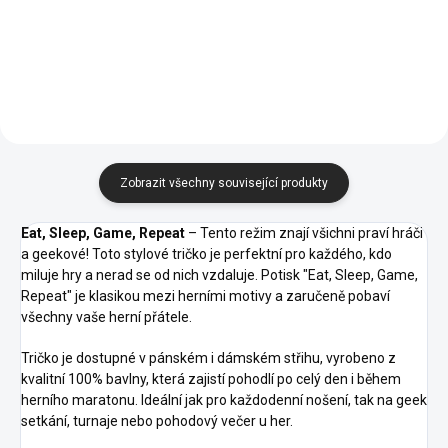
Tangerine
Ocelově
Azurově
Nebesky
Frost
Růžová
Fialová
Oranžová
Šedý
Bordó
Orange
šedá
Modrá
Modrá
92 -
16 -
23 -
39 -
Melír
43 -
47 -
19 -
40 -
Apple
Středně
Marlboro
Trávově
Fuchsiová
Levandulová
Emerald
Purpurová
green
Zelená
červená
Zelená
Zobrazit všechny související produkty
Eat, Sleep, Game, Repeat
– Tento režim znají všichni praví hráči
a geekové! Toto stylové tričko je perfektní pro každého, kdo
miluje hry a nerad se od nich vzdaluje. Potisk "Eat, Sleep, Game,
Repeat" je klasikou mezi herními motivy a zaručeně pobaví
všechny vaše herní přátele.
Tričko je dostupné v pánském i dámském střihu, vyrobeno z
kvalitní 100% bavlny, která zajistí pohodlí po celý den i během
herního maratonu. Ideální jak pro každodenní nošení, tak na geek
setkání, turnaje nebo pohodový večer u her.