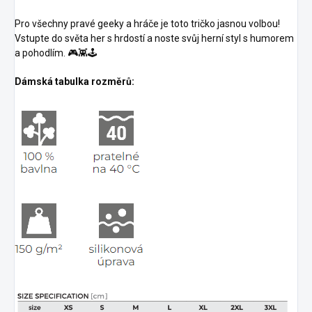
Pro všechny pravé geeky a hráče je toto tričko jasnou volbou!
Vstupte do světa her s hrdostí a noste svůj herní styl s humorem
a pohodlím. 🎮👾🕹️
Dámská tabulka rozměrů: