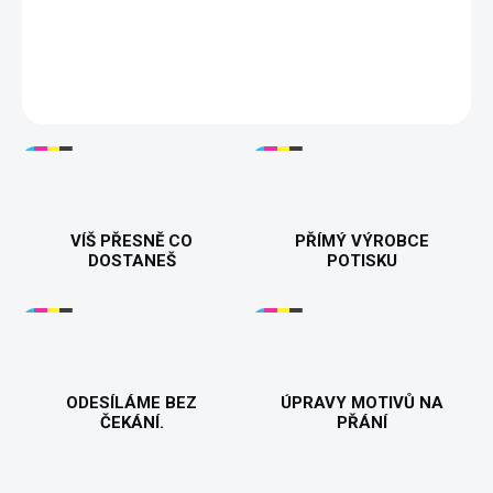
zapáleného hráče! Pánské a dámské tričko, které dokonale
vystihuje váš herní maraton. Pro ty, kteří si váží klidného života
plného jídla, spánku a nekonečných her. 🕹️😎👕
DETAILNÍ INFORMACE
VÍŠ PŘESNĚ CO
PŘÍMÝ VÝROBCE
DOSTANEŠ
POTISKU
ODESÍLÁME BEZ
ÚPRAVY MOTIVŮ NA
ČEKÁNÍ.
PŘÁNÍ