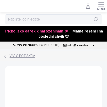
Hledat
Tričko jako dárek k narozeninám 🎉
Máme řešení i na
poslední chvíli 👕
📞 725 934 392
|
✉️ info@zzeshop.cz
(Po–Pá 9:00–18:00)
Přejít
na
VŠE S POTISKEM
obsah