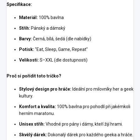
Specifikace:
Materiál:
100% bavlna
Střih:
Pánský a dámský
Barvy:
Černá, bílá, šedá (dle nabídky)
Potisk:
"Eat, Sleep, Game, Repeat"
Velikosti:
S–XXL (dle dostupnosti)
Proč si pořídit toto tričko?
Stylový design pro hráče:
Ideální pro milovníky her a geek
kultury.
Komfort a kvalita:
100% bavlna pro pohodlí při jakémkoli
herním maratonu.
Unisex střih:
Vhodné pro pány i dámy, kteří žijí hrami.
Skvělý dárek:
Dokonalý dárek pro každého geeka a hráče.