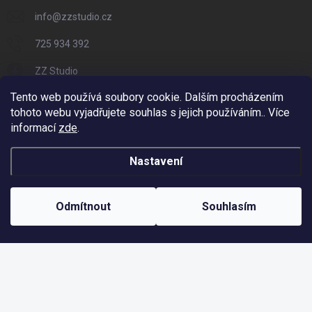
info
@
zzstudio.cz
725 934 392
ZZ Studio
Tento web používá soubory cookie. Dalším procházením
zzstudio_cz
tohoto webu vyjadřujete souhlas s jejich používáním.. Více
informací
zde
.
Nastavení
Copyright 2026
ZZ Eshop - Svět potisku
. Všechna práva vyhrazena.
Vytvořil Shoptet
Odmítnout
Souhlasím
Odstoupit od smlouvy