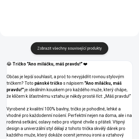
Tangerine
Apple
Marlboro
Trávově
Růžová
Fialová
Emerald
Čokoládová
Purpurová
Orange
green
červená
Zelená
Zobrazit všechny související produkty
😂
Tričko "Ano miláčku, máš pravdu!"
❤️
Občas je lepší souhlasit, a proč to nevyjádřit rovnou stylovým
tričkem? Toto
pánské tričko
s nápisem
"Ano miláčku, máš
pravdu!"
je ideálním kouskem pro každého muže, který chápe,
že klíčem k šťastnému vztahu je někdy prostě říct: „Máš pravdu!“
Vyrobené z kvalitní 100% bavlny, tričko je pohodlné, lehké a
vhodné pro každodenní nošení. Perfektní nejen na doma, ale i na
rodinná setkání, oslavy nebo pro vtipné chvíle s přáteli. Vtipný
design a univerzální styl dělají z tohoto trička skvělý dárek pro
každého muže, který dokáže ocenit jemnou ironii a vztahový