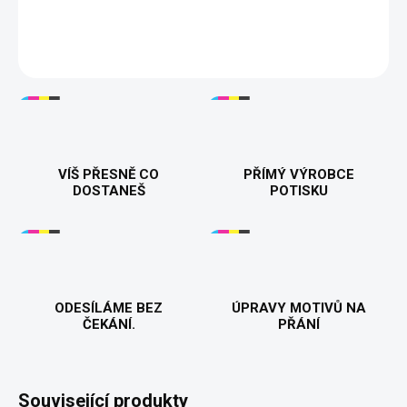
harmonii ve vztahu! ❤️😂
DETAILNÍ INFORMACE
VÍŠ PŘESNĚ CO
PŘÍMÝ VÝROBCE
DOSTANEŠ
POTISKU
ODESÍLÁME BEZ
ÚPRAVY MOTIVŮ NA
ČEKÁNÍ.
PŘÁNÍ
Související produkty