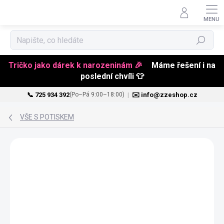
Hledat
Tričko jako dárek k narozeninám 🎉
Máme řešení i na
poslední chvíli 👕
📞 725 934 392
|
✉️ info@zzeshop.cz
(Po–Pá 9:00–18:00)
Přejít
na
VŠE S POTISKEM
obsah