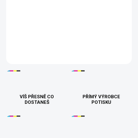
−
+
Přidat do košíku
Dámské tričko "Workout" s vtipným motivem otvíráku na víno v
různých polohách – perfektní pro milovnice vína a humoru!
Vyrobeno z kvalitní bavlny, dostupné ve více barvách a
velikostech. ✨
DETAILNÍ INFORMACE
VÍŠ PŘESNĚ CO
PŘÍMÝ VÝROBCE
DOSTANEŠ
POTISKU