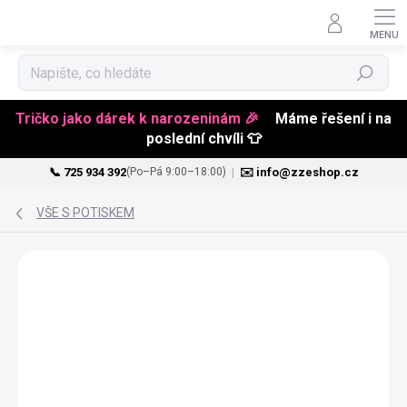
Hledat
Tričko jako dárek k narozeninám 🎉
Máme řešení i na
poslední chvíli 👕
📞 725 934 392
|
✉️ info@zzeshop.cz
(Po–Pá 9:00–18:00)
Přejít
na
VŠE S POTISKEM
obsah
NOVINKA