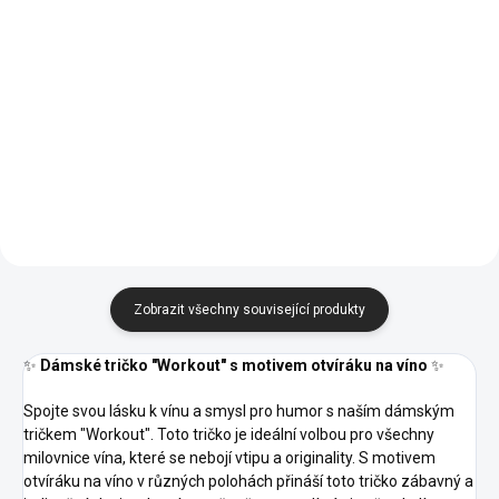
03 -
03 -
02 -
02 -
00 -
01 -
Světle
04 -
00 -
01 -
Světle
04 -
Námořní
Námořní
Bílá
Černá
Šedý
Žlutá
Bílá
Černá
Šedý
Žlutá
12 -
12 -
Modrá
Modrá
05 -
05 -
Melír
Melír
07 -
09 -
11 -
Tmavě
07 -
09 -
11 -
Tmavě
Královská
Královská
Červená
Khaki
Oranžová
Šedý
Červená
Khaki
Oranžová
Šedý
Modrá
Modrá
14 -
16 -
14 -
16 -
Melír
Melír
40 -
44 -
62 -
40 -
44 -
62 -
Azurově
Středně
Azurově
Středně
Purpurová
Tyrkysová
Limetková
Purpurová
Tyrkysová
Limetková
Modrá
Zelená
Modrá
Zelená
87 -
87 -
69 -
93 -
95 -
96 -
69 -
93 -
95 -
96 -
Půlnoční
Půlnoční
Military
Petrolejová
Mátová
Citrónová
Military
Petrolejová
Mátová
Citrónová
Modrá
Modrá
Zobrazit všechny související produkty
✨
Dámské tričko "Workout" s motivem otvíráku na víno
✨
Spojte svou lásku k vínu a smysl pro humor s naším dámským
tričkem "Workout". Toto tričko je ideální volbou pro všechny
milovnice vína, které se nebojí vtipu a originality. S motivem
otvíráku na víno v různých polohách přináší toto tričko zábavný a