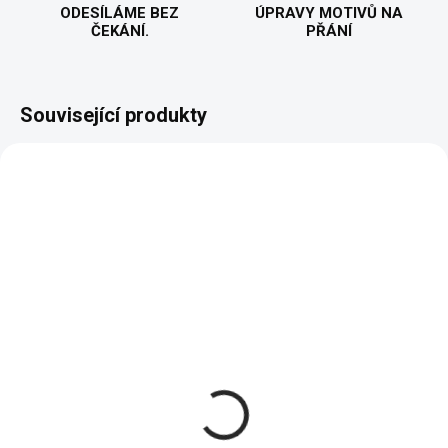
ODESÍLÁME BEZ
ÚPRAVY MOTIVŮ NA
ČEKÁNÍ.
PŘÁNÍ
Související produkty
NOVINKA
VYROBÍME A ODEŠLEME DO 2 DNŮ
VYROBÍME A ODEŠLEME DO 2 DNŮ
(>5 KS)
(>5 KS)
Mám ráda své dvojky
Spolupičky - Dámské
- Dámské tričko
Tričko
418 Kč
451 Kč
Detail
Detail