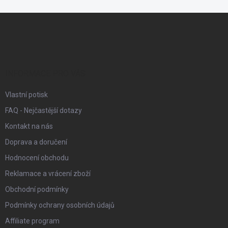
Z
á
p
a
t
í
INFORMACE PRO VÁS
Vlastní potisk
FAQ - Nejčastější dotazy
Kontakt na nás
Doprava a doručení
Hodnocení obchodu
Reklamace a vrácení zboží
Obchodní podmínky
Podmínky ochrany osobních údajů
Affiliate program