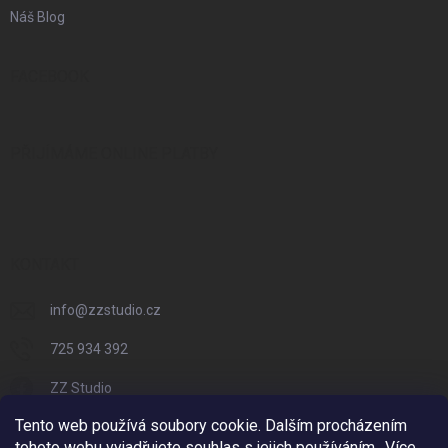
Náš Blog
FACEBOOK
PŘIJÍMÁME ONLINE PLATBY
KONTAKT
info
@
zzstudio.cz
725 934 392
ZZ Studio
Tento web používá soubory cookie. Dalším procházením
zzstudio_cz
tohoto webu vyjadřujete souhlas s jejich používáním.. Více