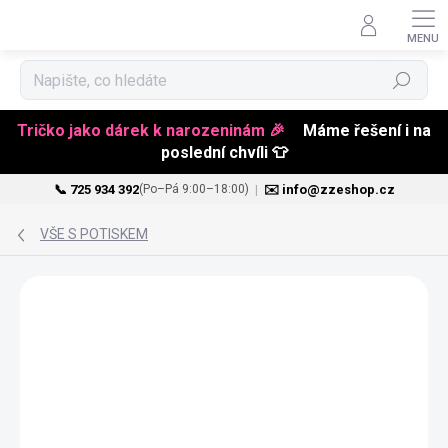
Hledat
Tričko jako dárek k narozeninám 🎉
Máme řešení i na
poslední chvíli 👕
📞 725 934 392
|
✉️ info@zzeshop.cz
(Po–Pá 9:00–18:00)
Přejít
na
VŠE S POTISKEM
obsah
NOVINKA