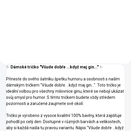
Detail
Detail
03 -
05 -
02 -
00 -
01 -
04 -
07 -
00 -
01 -
Světle
04 -
Královská
Námořní
Bílá
Černá
Žlutá
Červená
Bílá
Černá
Šedý
Žlutá
12 -
12 -
Modrá
Modrá
14 -
16 -
05 -
16 -
Melír
Tmavě
40 -
44 -
07 -
Tmavě
40 -
Azurově
Středně
Královská
Středně
Šedý
Purpurová
Tyrkysová
Červená
Šedý
Purpurová
Modrá
Zelená
Modrá
Zelená
92 -
Melír
Melír
62 -
96 -
64 -
44 -
A1 -
A7 -
30 -
64 -
Apple
Limetková
Citrónová
Fialová
Tyrkysová
Korálová
Frost
Růžová
Fialová
green
✨
Dámské tričko "Všude dobře ...když maj gin..."
✨
Přineste do svého šatníku špetku humoru a osobnosti s naším
dámským tričkem "Všude dobře ...když maj gin...". Toto tričko je
ideální volbou pro všechny milovnice ginu, které se nebojí ukázat
svůj smysl pro humor. S tímto tričkem budete vždy středem
pozornosti a zaručeně zaujmete své okolí.
Tričko je vyrobeno z vysoce kvalitní 100% bavlny, která zajišťuje
pohodlí po celý den. Dostupné v různých barvách a velikostech,
aby si každá našla tu pravou variantu. Nápis "Všude dobře ...když