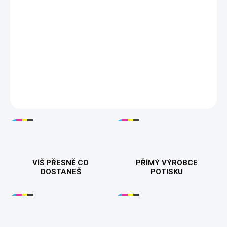
−
+
Přidat do košíku
Dámské tričko "Všude dobře ...když maj gin..." – perfektní pro
všechny milovnice ginu a humoru! Vyrobeno z kvalitní bavlny,
dostupné ve více barvách a velikostech. ✨
DETAILNÍ INFORMACE
VÍŠ PŘESNĚ CO
PŘÍMÝ VÝROBCE
DOSTANEŠ
POTISKU