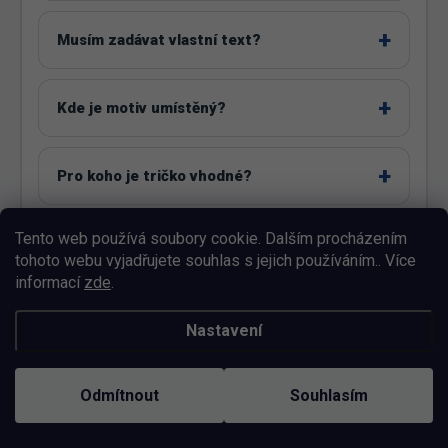
Musím zadávat vlastní text?
Kde je motiv umístěný?
Pro koho je tričko vhodné?
Tento web používá soubory cookie. Dalším procházením
Je motiv vhodný jako univerzální dárek?
tohoto webu vyjadřujete souhlas s jejich používáním.. Více
informací
zde
.
Jaké velikosti lze objednat?
Nastavení
Jak správně vybrat velikost?
Odmítnout
Souhlasím