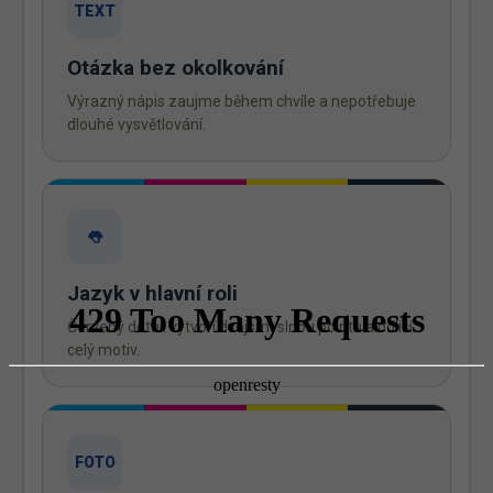
TEXT
Otázka bez okolkování
Výrazný nápis zaujme během chvíle a nepotřebuje
dlouhé vysvětlování.
👅
Jazyk v hlavní roli
Červený detail vytvoří dvojsmyslnou pointu a odliší
celý motiv.
FOTO