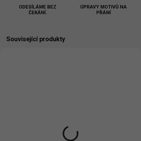
ODESÍLÁME BEZ
ÚPRAVY MOTIVŮ NA
ČEKÁNÍ.
PŘÁNÍ
Související produkty
VYROBÍME A ODEŠLEME DO 2 DNŮ
VYROBÍME A ODEŠLEME DO 2 DNŮ
(>5 KS)
(>5 KS)
Uděláš mi to(ústy) -
Uděláš mi to(ústy) -
Pánské tričko
Dekorační polštářek
451 Kč
422 Kč
od