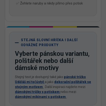
✅ Žehlete naruby a nikdy přímo přes potisk
STEJNÁ SLOVNÍ HŘÍČKA I DALŠÍ
ODVÁŽNÉ PRODUKTY
Vyberte pánskou variantu,
polštářek nebo další
dámské motivy
Stejný text je dostupný také jako
pánské tričko
Uděláš mi to(ústy)
a jako
dekorační polštářek se
stejným motivem
. Další inspiraci najdete mezi
dámskými tričky s potiskem
nebo mezi
dámskými mikinami s potiskem
.