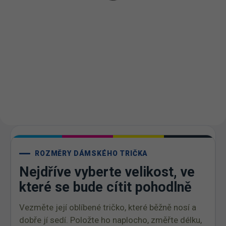
Detail
Detail
03 -
02 -
00 -
01 -
Světle
04 -
00 -
01 -
Námořní
Bílá
Černá
Šedý
Žlutá
Bílá
Černá
Modrá
05 -
06 -
Melír
07 -
08 -
09 -
Královská
Láhvově
Červená
Písková
Khaki
12 -
Modrá
Zelená
14 -
15 -
11 -
Tmavě
13 -
Azurově
Nebesky
Oranžová
Šedý
Bordó
Modrá
Modrá
16 -
23 -
28 -
Melír
19 -
27 -
Středně
Marlboro
Světlá
Emerald
Kávová
Zelená
červená
Khaki
ROZMĚRY DÁMSKÉHO TRIČKA
Nejdříve vyberte velikost, ve
které se bude cítit pohodlně
Vezměte její oblíbené tričko, které běžně nosí a
dobře jí sedí. Položte ho naplocho, změřte délku,