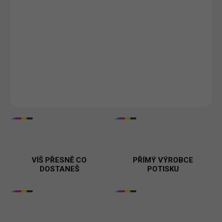
Potisk vpředu
Velikosti XS–XXL
150 g/m²
29 barev
Tisknuto v 🇨🇿
DETAILNÍ INFORMACE
VÍŠ PŘESNĚ CO
PŘÍMÝ VÝROBCE
DOSTANEŠ
POTISKU