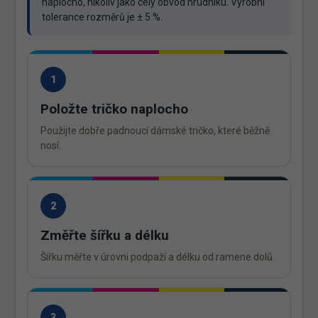
naplocho, nikoliv jako celý obvod hrudníku. Výrobní
tolerance rozměrů je ± 5 %.
1
Položte tričko naplocho
Použijte dobře padnoucí dámské tričko, které běžně
nosí.
2
Změřte šířku a délku
Šířku měřte v úrovni podpaží a délku od ramene dolů.
3