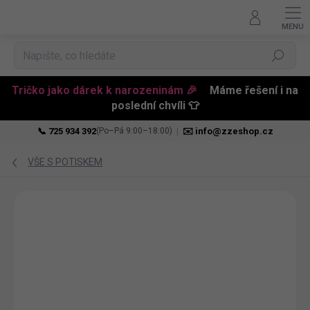
Hledat
Tričko jako dárek k narozeninám 🎉
Máme řešení i na
poslední chvíli 👕
📞 725 934 392
|
✉️ info@zzeshop.cz
(Po–Pá 9:00–18:00)
Přejít
na
VŠE S POTISKEM
obsah