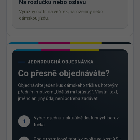
Na rozlučku nebo oslavu
Výrazný outfit na večírek, narozeniny nebo
dámskou jízdu.
JEDNODUCHÁ OBJEDNÁVKA
Co přesně objednáváte?
Objednáváte jeden kus dámského trička s hotovým
předním motivem „Uděláš mi to(ústy)“. Vlastní text,
jméno ani jiný údaj není potřeba zadávat.
Vyberte jednu z aktuálně dostupných barev
1
trička.
Podle rozměrové tabulky zvolte velikost XS–