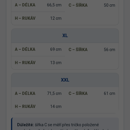
66,5 cm
50 cm
12 cm
XL
69 cm
56 cm
13 cm
XXL
71,5 cm
61 cm
14 cm
Důležité:
šířka C se měří přes tričko položené