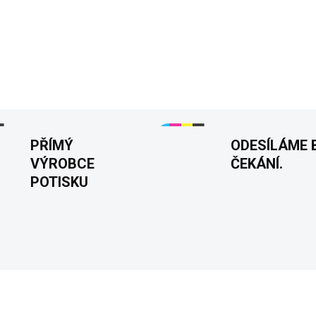
Dámské tričko "Oldies párty"
všechny milovnice retro styl
bavlny, dostupné ve více bar
DETAILNÍ INFORMACE
PŘÍMÝ
ODESÍLÁME 
VÝROBCE
ČEKÁNÍ.
POTISKU