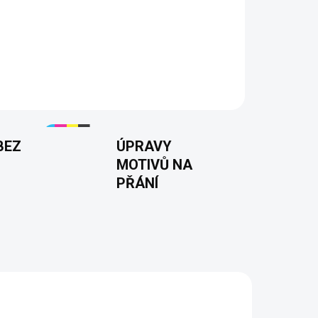
 s motivem VHS a staré kazety – perfektní pro
u a nostalgických vzpomínek! Vyrobeno z kvalitní
vách a velikostech. ✨
BEZ
ÚPRAVY
MOTIVŮ NA
PŘÁNÍ