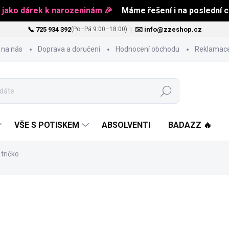
 jako dárek k narozeninám 🎉
Máme řešení i na poslední ch
📞 725 934 392
|
✉️ info@zzeshop.cz
(Po–Pá 9:00–18:00)
 na nás
Doprava a doručení
Hodnocení obchodu
Reklamace
Hledat
VŠE S POTISKEM
ABSOLVENTI
BADAZZ 🔥
tričko
451 Kč
Měrná
ZVOLTE VARIANTU