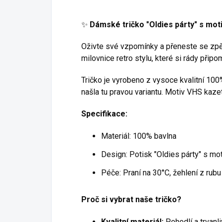
✨
Dámské tričko "Oldies párty" s mo
Oživte své vzpomínky a přeneste se zpět
milovnice retro stylu, které si rády při
Tričko je vyrobeno z vysoce kvalitní 100
našla tu pravou variantu. Motiv VHS kazet
Specifikace:
Materiál: 100% bavlna
Design: Potisk "Oldies párty" s m
Péče: Praní na 30°C, žehlení z rubu
Proč si vybrat naše tričko?
Kvalitní materiál:
Pohodlí a trvanl