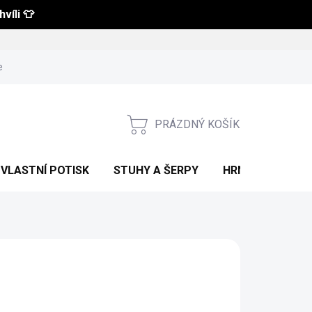
víli 👕
 a vrácení zboží
Obchodní podmínky
Podmínky ochrany osobní
PRÁZDNÝ KOŠÍK
NÁKUPNÍ
KOŠÍK
VLASTNÍ POTISK
STUHY A ŠERPY
HRNKY S POTIS