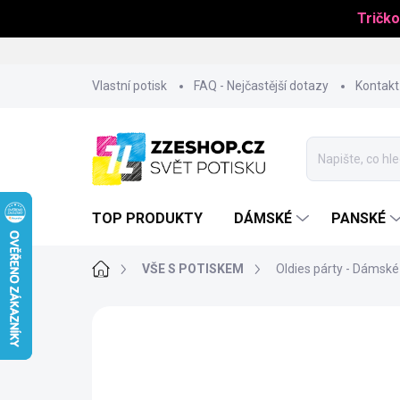
Tričko
Přejít
Vlastní potisk
FAQ - Nejčastější dotazy
Kontakt
na
obsah
TOP PRODUKTY
DÁMSKÉ
PANSKÉ
Domů
VŠE S POTISKEM
Oldies párty - Dámské 
NOVINKA