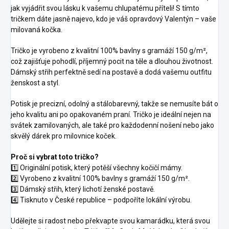
jak vyjádřit svou lásku k vašemu chlupatému příteli! S tímto
tričkem dáte jasně najevo, kdo je váš opravdový Valentýn – vaše
milovaná kočka.
Tričko je vyrobeno z kvalitní 100% bavlny s gramáží 150 g/m²,
což zajišťuje pohodlí, příjemný pocit na těle a dlouhou životnost.
Dámský střih perfektně sedí na postavě a dodá vašemu outfitu
ženskost a styl.
Potisk je precizní, odolný a stálobarevný, takže se nemusíte bát o
jeho kvalitu ani po opakovaném praní. Tričko je ideální nejen na
svátek zamilovaných, ale také pro každodenní nošení nebo jako
skvělý dárek pro milovnice koček.
Proč si vybrat toto tričko?
1️⃣ Originální potisk, který potěší všechny kočičí mámy.
2️⃣ Vyrobeno z kvalitní 100% bavlny s gramáží 150 g/m².
3️⃣ Dámský střih, který lichotí ženské postavě.
4️⃣ Tisknuto v České republice – podpoříte lokální výrobu.
Udělejte si radost nebo překvapte svou kamarádku, která svou