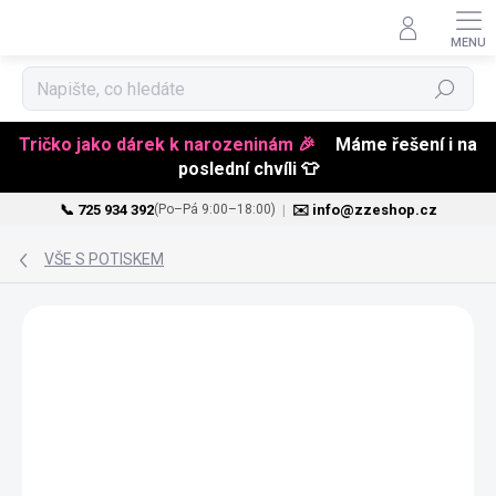
Hledat
Tričko jako dárek k narozeninám 🎉
Máme řešení i na
poslední chvíli 👕
📞 725 934 392
|
✉️ info@zzeshop.cz
(Po–Pá 9:00–18:00)
Přejít
na
VŠE S POTISKEM
obsah
VALENTÝN