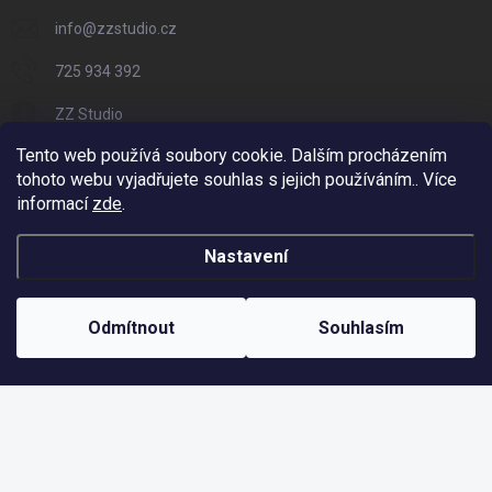
info
@
zzstudio.cz
725 934 392
ZZ Studio
Tento web používá soubory cookie. Dalším procházením
zzstudio_cz
tohoto webu vyjadřujete souhlas s jejich používáním.. Více
informací
zde
.
Nastavení
Copyright 2026
ZZ Eshop - Svět potisku
. Všechna práva vyhrazena.
Vytvořil Shoptet
Odmítnout
Souhlasím
Odstoupit od smlouvy