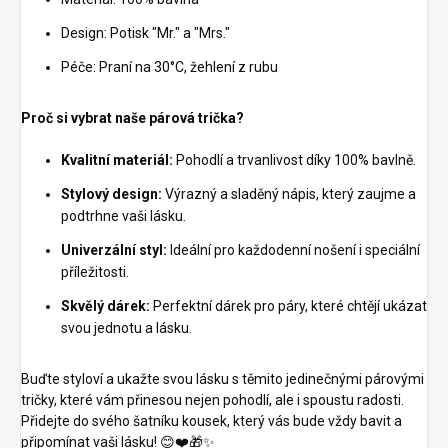
Design: Potisk "Mr." a "Mrs."
Péče: Praní na 30°C, žehlení z rubu
Proč si vybrat naše párová trička?
Kvalitní materiál:
Pohodlí a trvanlivost díky 100% bavlně.
Stylový design:
Výrazný a sladěný nápis, který zaujme a
podtrhne vaši lásku.
Univerzální styl:
Ideální pro každodenní nošení i speciální
příležitosti.
Skvělý dárek:
Perfektní dárek pro páry, které chtějí ukázat
svou jednotu a lásku.
Buďte styloví a ukažte svou lásku s těmito jedinečnými párovými
tričky, které vám přinesou nejen pohodlí, ale i spoustu radosti.
Přidejte do svého šatníku kousek, který vás bude vždy bavit a
připomínat vaši lásku! 😊❤️🎁✨