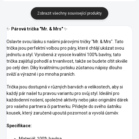
Zobrazit všechny související produkty
✨
Párová trička "Mr. & Mrs"
✨
Oslavte svou lásku s našimi párovými tričky "Mr. & Mrs". Tato
trička jsou perfektní volbou pro páry, které chtějí ukázat svou
jednotu a styl. Vyrobená z vysoce kvalitní 100% bavlny, tato
trička zajišťují pohodlí a trvanlivost, takže se budete cítit skvěle
po celý den. Díky kvalitnímu potisku zůstanou nápisy dlouho
svěží a výrazné i po mnoha praních.
Trička jsou dostupná v různých barvách a velikostech, aby si
každý pár našel tu pravou variantu pro svůj styl. Ideální pro
každodenní nošení, společné aktivity nebo jako originální dárek
pro vašeho partnera či partnerku. Přidejte do svého šatníku
kousek, který zaručeně upoutá pozornost a vyvolá úsměv.
Specifikace:
Materiál: 100% bavlna