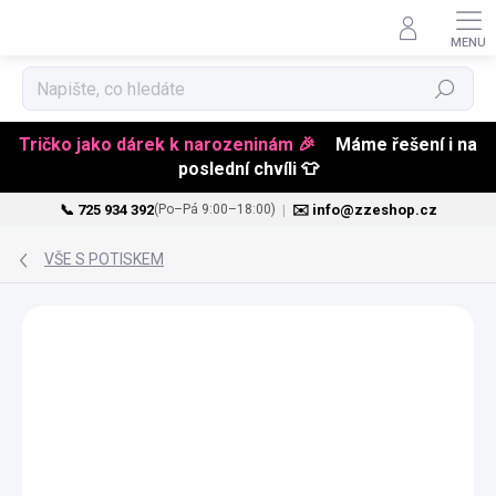
Hledat
Tričko jako dárek k narozeninám 🎉
Máme řešení i na
poslední chvíli 👕
📞 725 934 392
|
✉️ info@zzeshop.cz
(Po–Pá 9:00–18:00)
Přejít
na
VŠE S POTISKEM
obsah
VALENTÝN