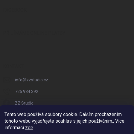
FACEBOOK
PŘIJÍMÁME ONLINE PLATBY
KONTAKT
info
@
zzstudio.cz
725 934 392
ZZ Studio
Tento web používá soubory cookie. Dalším procházením
zzstudio_cz
tohoto webu vyjadřujete souhlas s jejich používáním.. Více
informací
zde
.