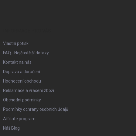
á
p
a
t
í
INFORMACE PRO VÁS
Vlastní potisk
FAQ - Nejčastější dotazy
Kontakt na nás
Doprava a doručení
Hodnocení obchodu
Reklamace a vrácení zboží
Obchodní podmínky
Podmínky ochrany osobních údajů
Affiliate program
Náš Blog