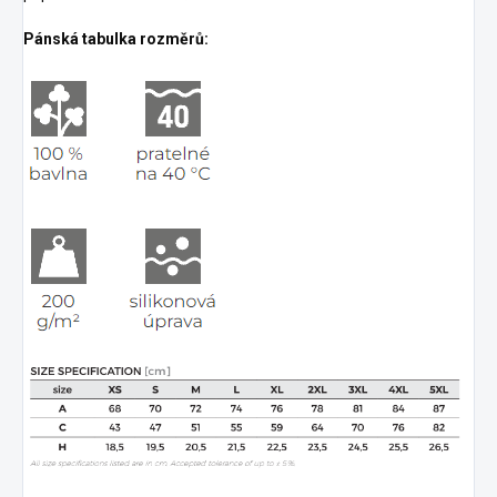
Pánská tabulka rozměrů: