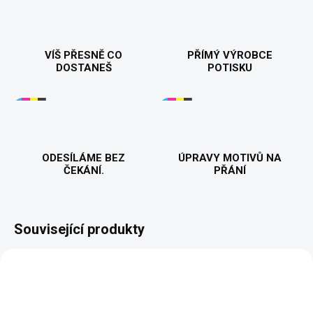
VÍŠ PŘESNĚ CO
PŘÍMÝ VÝROBCE
DOSTANEŠ
POTISKU
ODESÍLÁME BEZ
ÚPRAVY MOTIVŮ NA
ČEKÁNÍ.
PŘÁNÍ
Související produkty
NOVINKA
NOVINKA
VALENTÝN
VALENTÝN