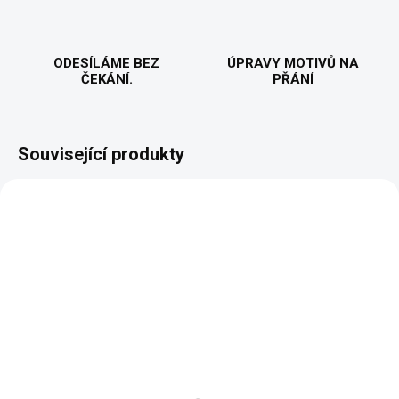
ODESÍLÁME BEZ
ÚPRAVY MOTIVŮ NA
ČEKÁNÍ.
PŘÁNÍ
Související produkty
NOVINKA
VALENTÝN
VYROBÍME A ODEŠLEME DO 2 DNŮ
VYROBÍME A ODEŠLEME DO 2 DNŮ
(>5 KS)
(>5 KS)
Mr. & Mrs. - Dámská
Mr. & Mrs. - Pánské
mikina
tričko