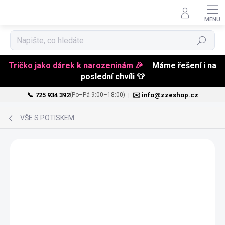
Hledat
Tričko jako dárek k narozeninám 🎉
Máme řešení i na
poslední chvíli 👕
📞 725 934 392
|
✉️ info@zzeshop.cz
(Po–Pá 9:00–18:00)
Přejít
na
VŠE S POTISKEM
obsah