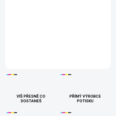
ZVOLTE VARIANTU
MOŽNOSTI DORUČENÍ
−
+
Přidat do košíku
"Mr. & Mrs"
– Stylové a pohodlné mikiny pro páry, které chtějí
ukázat svou lásku a jednotu. Vyrobeno z kvalitní směsi bavlny a
polyesteru pro maximální pohodlí a dlouhou životnost. Ideální
jako originální dárek pro vašeho partnera či partnerku. Dostupné
v různých barvách a velikostech. 🎁✨
DETAILNÍ INFORMACE
VÍŠ PŘESNĚ CO
PŘÍMÝ VÝROBCE
DOSTANEŠ
POTISKU