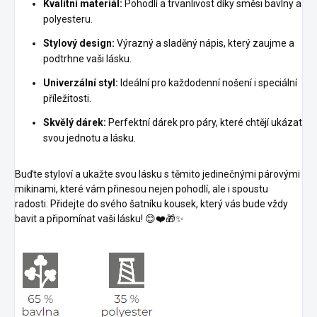
Kvalitní materiál:
Pohodlí a trvanlivost díky směsi bavlny a
polyesteru.
Stylový design:
Výrazný a sladěný nápis, který zaujme a
podtrhne vaši lásku.
Univerzální styl:
Ideální pro každodenní nošení i speciální
příležitosti.
Skvělý dárek:
Perfektní dárek pro páry, které chtějí ukázat
svou jednotu a lásku.
Buďte styloví a ukažte svou lásku s těmito jedinečnými párovými
mikinami, které vám přinesou nejen pohodlí, ale i spoustu
radosti. Přidejte do svého šatníku kousek, který vás bude vždy
bavit a připomínat vaši lásku! 😊❤️🎁✨