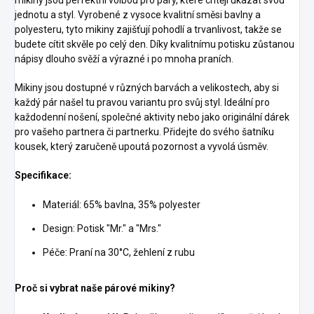
jednotu a styl. Vyrobené z vysoce kvalitní směsi bavlny a
polyesteru, tyto mikiny zajišťují pohodlí a trvanlivost, takže se
budete cítit skvěle po celý den. Díky kvalitnímu potisku zůstanou
nápisy dlouho svěží a výrazné i po mnoha praních.
Mikiny jsou dostupné v různých barvách a velikostech, aby si
každý pár našel tu pravou variantu pro svůj styl. Ideální pro
každodenní nošení, společné aktivity nebo jako originální dárek
pro vašeho partnera či partnerku. Přidejte do svého šatníku
kousek, který zaručeně upoutá pozornost a vyvolá úsměv.
Specifikace:
Materiál: 65% bavlna, 35% polyester
Design: Potisk "Mr." a "Mrs."
Péče: Praní na 30°C, žehlení z rubu
Proč si vybrat naše párové mikiny?