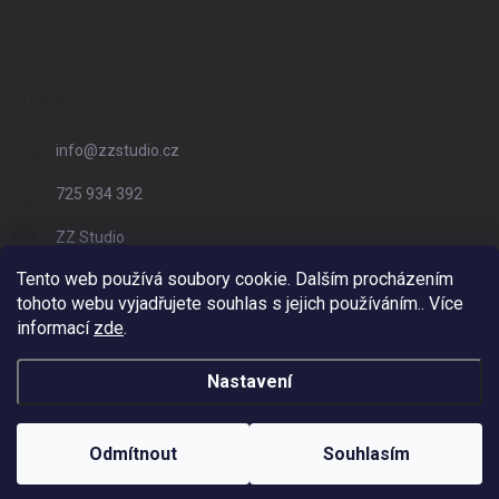
KONTAKT
info
@
zzstudio.cz
725 934 392
ZZ Studio
Tento web používá soubory cookie. Dalším procházením
zzstudio_cz
tohoto webu vyjadřujete souhlas s jejich používáním.. Více
informací
zde
.
Nastavení
Copyright 2026
ZZ Eshop - Svět potisku
. Všechna práva vyhrazena.
Vytvořil Shoptet
Odmítnout
Souhlasím
Odstoupit od smlouvy