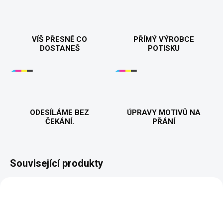
VÍŠ PŘESNĚ CO
PŘÍMÝ VÝROBCE
DOSTANEŠ
POTISKU
ODESÍLÁME BEZ
ÚPRAVY MOTIVŮ NA
ČEKÁNÍ.
PŘÁNÍ
Související produkty
NOVINKA
NOVINKA
VALENTÝN
VALENTÝN