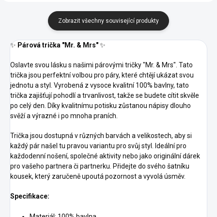
Zobrazit všechny související produkty
✨
Párová trička "Mr. & Mrs"
✨
Oslavte svou lásku s našimi párovými tričky "Mr. & Mrs". Tato
trička jsou perfektní volbou pro páry, které chtějí ukázat svou
jednotu a styl. Vyrobená z vysoce kvalitní 100% bavlny, tato
trička zajišťují pohodlí a trvanlivost, takže se budete cítit skvěle
po celý den. Díky kvalitnímu potisku zůstanou nápisy dlouho
svěží a výrazné i po mnoha praních.
Trička jsou dostupná v různých barvách a velikostech, aby si
každý pár našel tu pravou variantu pro svůj styl. Ideální pro
každodenní nošení, společné aktivity nebo jako originální dárek
pro vašeho partnera či partnerku. Přidejte do svého šatníku
kousek, který zaručeně upoutá pozornost a vyvolá úsměv.
Specifikace:
Materiál: 100% bavlna