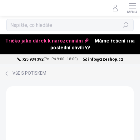
Hledat
Tričko jako dárek k narozeninám 🎉
Máme řešení i na
poslední chvíli 👕
📞 725 934 392
|
✉️ info@zzeshop.cz
(Po–Pá 9:00–18:00)
Přejít
na
VŠE S POTISKEM
obsah
VALENTÝN