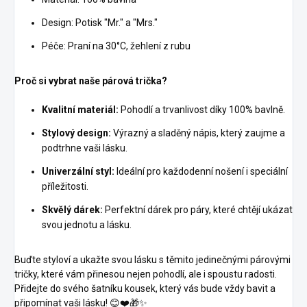
Design: Potisk "Mr." a "Mrs."
Péče: Praní na 30°C, žehlení z rubu
Proč si vybrat naše párová trička?
Kvalitní materiál:
Pohodlí a trvanlivost díky 100% bavlně.
Stylový design:
Výrazný a sladěný nápis, který zaujme a
podtrhne vaši lásku.
Univerzální styl:
Ideální pro každodenní nošení i speciální
příležitosti.
Skvělý dárek:
Perfektní dárek pro páry, které chtějí ukázat
svou jednotu a lásku.
Buďte styloví a ukažte svou lásku s těmito jedinečnými párovými
tričky, které vám přinesou nejen pohodlí, ale i spoustu radosti.
Přidejte do svého šatníku kousek, který vás bude vždy bavit a
připomínat vaši lásku! 😊❤️🎁✨