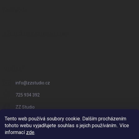
FACEBOOK
PŘIJÍMÁME ONLINE PLATBY
KONTAKT
info
@
zzstudio.cz
725 934 392
ZZ Studio
Tento web používá soubory cookie. Dalším procházením
zzstudio_cz
tohoto webu vyjadřujete souhlas s jejich používáním.. Více
informací
zde
.