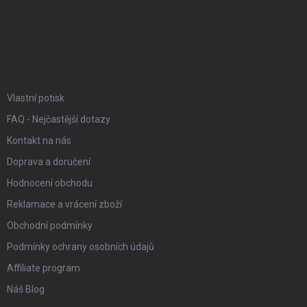
á
p
a
t
í
INFORMACE PRO VÁS
Vlastní potisk
FAQ - Nejčastější dotazy
Kontakt na nás
Doprava a doručení
Hodnocení obchodu
Reklamace a vrácení zboží
Obchodní podmínky
Podmínky ochrany osobních údajů
Affiliate program
Náš Blog