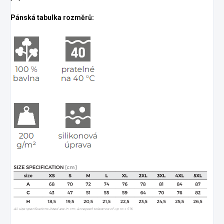
Pánská tabulka rozměrů: