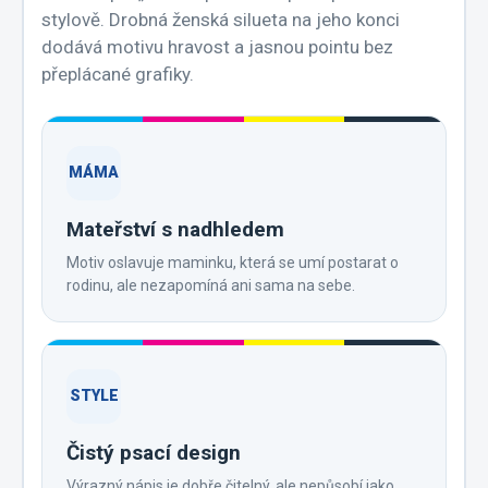
stylově. Drobná ženská silueta na jeho konci
dodává motivu hravost a jasnou pointu bez
přeplácané grafiky.
MÁMA
Mateřství s nadhledem
Motiv oslavuje maminku, která se umí postarat o
rodinu, ale nezapomíná ani sama na sebe.
STYLE
Čistý psací design
Výrazný nápis je dobře čitelný, ale nepůsobí jako