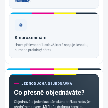
maminky
.
🎂
K narozeninám
Hravé překvapení k oslavě, které spojuje lichotku,
humor a praktický dárek.
JEDNODUCHÁ OBJEDNÁVKA
Co přesně objednáváte?
Objednáváte jeden kus dámského trička s hotovým
předním motivem „Milfka“ a drobnou ženskou