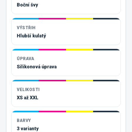
Boční švy
VÝSTŘIH
Hlubší kulatý
ÚPRAVA
Silikonová úprava
VELIKOSTI
XS až XXL
BARVY
3 varianty