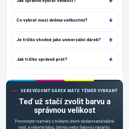
Jak správně vybrat velikost?
Co vybrat mezi dvěma velikostmi?
Je tričko vhodné jako univerzální dárek?
Jak tričko správně prát?
SEBEVĚDOMÝ DÁREK MÁTE TÉMĚŘ VYBRANÝ
Teď už stačí zvolit barvu a
správnou velikost
Porovnejte rozměry s tričkem, které obdarovaná běžně
nosí, a vyberte bílou, černou nebo fialovou variantu.