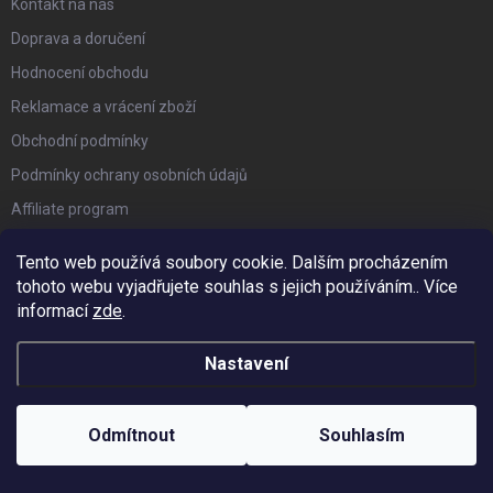
Kontakt na nás
Doprava a doručení
Hodnocení obchodu
Reklamace a vrácení zboží
Obchodní podmínky
Podmínky ochrany osobních údajů
Affiliate program
Náš Blog
Tento web používá soubory cookie. Dalším procházením
tohoto webu vyjadřujete souhlas s jejich používáním.. Více
FACEBOOK
informací
zde
.
Nastavení
PŘIJÍMÁME ONLINE PLATBY
Odmítnout
Souhlasím