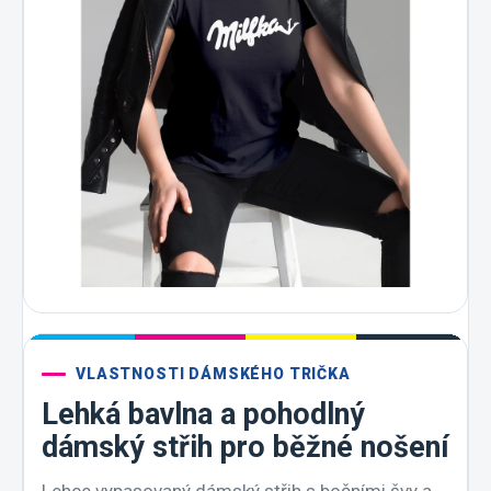
VLASTNOSTI DÁMSKÉHO TRIČKA
Lehká bavlna a pohodlný
dámský střih pro běžné nošení
Lehce vypasovaný dámský střih s bočními švy a