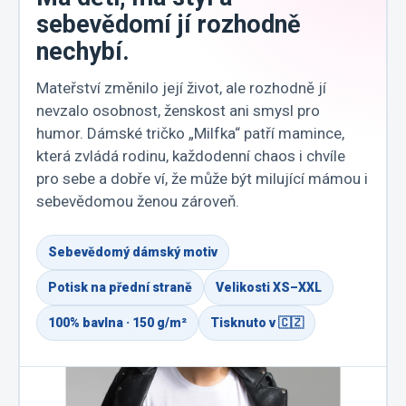
sebevědomí jí rozhodně
nechybí.
Mateřství změnilo její život, ale rozhodně jí
nevzalo osobnost, ženskost ani smysl pro
humor. Dámské tričko „Milfka“ patří mamince,
která zvládá rodinu, každodenní chaos i chvíle
pro sebe a dobře ví, že může být milující mámou i
sebevědomou ženou zároveň.
Sebevědomý dámský motiv
Potisk na přední straně
Velikosti XS–XXL
100% bavlna · 150 g/m²
Tisknuto v 🇨🇿