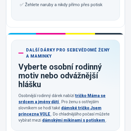
✅ Žehlete naruby a nikdy přímo přes potisk
DALŠÍ DÁRKY PRO SEBEVĚDOMÉ ŽENY
A MAMINKY
Vyberte osobní rodinný
motiv nebo odvážnější
hlášku
Osobnější rodinný dárek nabízí
tričko Máma se
srdcem a jmény dětí
. Pro ženu s ostřejším
slovníkem se hodí také
dámské tričko Jsem
princezna VOLE
. Do chladnějšího počasí můžete
vybírat mezi
dámskými mikinami s potiskem
.