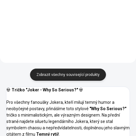
Detail
Detail
02 -
05 -
06 -
00 -
01 -
04 -
Námořní
Královská
Láhvově
Bílá
Černá
Žlutá
Modrá
Modrá
Zelená
16 -
07 -
44 -
Středně
Červená
Tyrkysová
Zelená
Zobrazit všechny související produkty
💀
Tričko "Joker - Why So Serious?"
💀
Pro všechny fanoušky Jokera, kteří milují temný humor a
neobyčejné postavy, přinášíme toto stylové
"Why So Serious?"
tričko s minimalistickým, ale výrazným designem. Na přední
straně najdete siluetu legendárního Jokera, který se stal
symbolem chaosu a nepředvídatelnosti, doplněnou jeho slavným
citátem z filmu
Temný rytíř
.