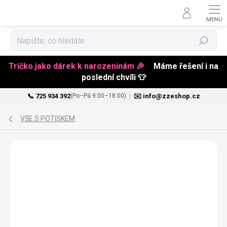
Hledat
Tričko jako dárek k narozeninám 🎉
Máme řešení i na
poslední chvíli 👕
📞 725 934 392
|
✉️ info@zzeshop.cz
(Po–Pá 9:00–18:00)
Přejít
na
VŠE S POTISKEM
obsah