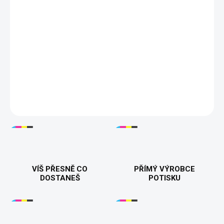
−
+
Přidat do košíku
🃏😈
Tričko "Joker - Why So Serious?"
– Stylové tričko s
ikonickou siluetou Jokera a jeho slavným citátem "Why So
Serious?". Ideální pro fanoušky temného humoru a filmů o
Jokerovi. Kvalitní bavlněný materiál zajišťuje pohodlí a skvělý
vzhled! Dostupné ve variantách pro muže i ženy. 👕🖤🎩
DETAILNÍ INFORMACE
VÍŠ PŘESNĚ CO
PŘÍMÝ VÝROBCE
DOSTANEŠ
POTISKU