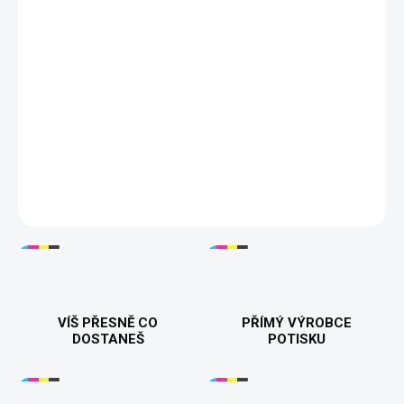
DORUČÍME DO:
ZVOLTE VARIANTU
MOŽNOSTI DORUČENÍ
−
+
Přidat do košíku
Stylová pánská mikina
HER KING
pro všechny krále, kteří chtějí
dát světu jasně najevo, kdo stojí po jejich boku 👑. Skvěle ladí s
dámskou mikinou
HIS QUEEN
. Kvalitní potisk, hřejivý materiál a
pohodlný střih. Tisknuto v 🇨🇿.
DETAILNÍ INFORMACE
VÍŠ PŘESNĚ CO
PŘÍMÝ VÝROBCE
DOSTANEŠ
POTISKU