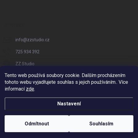
KONTAKT
info
@
zzstudio.cz
725 934 392
ZZ Studio
Tento web používá soubory cookie. Dalším procházením
zzstudio_cz
tohoto webu vyjadřujete souhlas s jejich používáním.. Více
informací
zde
.
Nastavení
Copyright 2026
ZZ Eshop - Svět potisku
. Všechna práva vyhrazena.
Vytvořil Shoptet
Odmítnout
Souhlasím
Odstoupit od smlouvy