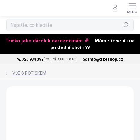
Hledat
Tričko jako dárek k narozeninám 🎉
Máme řešení i na
poslední chvíli 👕
📞 725 934 392
|
✉️ info@zzeshop.cz
(Po–Pá 9:00–18:00)
Přejít
na
VŠE S POTISKEM
obsah
VALENTÝN