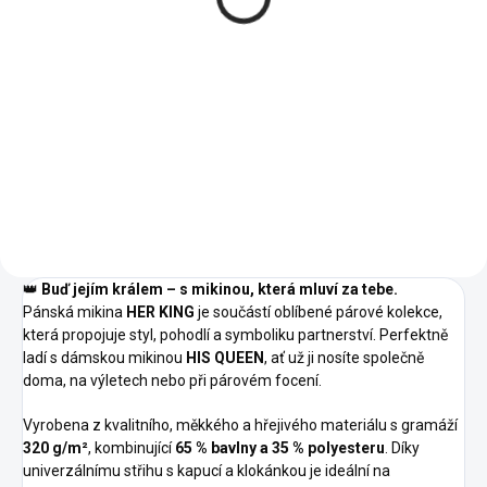
418 Kč
1 110 Kč
od
Detail
Detail
03 -
02 -
02 -
05 -
00 -
01 -
Světle
04 -
00 -
01 -
04 -
Námořní
Námořní
Královská
Bílá
Černá
Šedý
Žlutá
Bílá
Černá
Žlutá
Modrá
Modrá
Modrá
05 -
06 -
16 -
Melír
08 -
40 -
44 -
07 -
40 -
44 -
30 -
Královská
Láhvově
Středně
Písková
Purpurová
Tyrkysová
Červená
Purpurová
Tyrkysová
Růžová
Modrá
Zelená
Zelená
96 -
A1 -
A7 -
Citrónová
Korálová
Frost
👑
Buď jejím králem – s mikinou, která mluví za tebe.
Pánská mikina
HER KING
je součástí oblíbené párové kolekce,
která propojuje styl, pohodlí a symboliku partnerství. Perfektně
ladí s dámskou mikinou
HIS QUEEN
, ať už ji nosíte společně
doma, na výletech nebo při párovém focení.
Vyrobena z kvalitního, měkkého a hřejivého materiálu s gramáží
320 g/m²
, kombinující
65 % bavlny a 35 % polyesteru
. Díky
univerzálnímu střihu s kapucí a klokánkou je ideální na