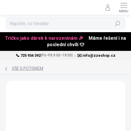
Hledat
Tričko jako dárek k narozeninám 🎉
Máme řešení i na
poslední chvíli 👕
📞 725 934 392
|
✉️ info@zzeshop.cz
(Po–Pá 9:00–18:00)
Přejít
na
VŠE S POTISKEM
obsah