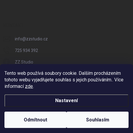
KONTAKT
info
@
zzstudio.cz
725 934 392
ZZ Studio
Tento web používá soubory cookie. Dalším procházením
zzstudio_cz
tohoto webu vyjadřujete souhlas s jejich používáním.. Více
informací
zde
.
Nastavení
Copyright 2026
ZZ Eshop - Svět potisku
. Všechna práva vyhrazena.
Vytvořil Shoptet
Odmítnout
Souhlasím
Odstoupit od smlouvy